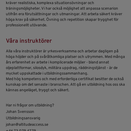
kräver realistiska, komplexa situationsövningar och
träningsmöjligheter. Vi har också möjlighet att anpassa scenarion
utifrån era förutsättningar och utmaningar. Att arbeta säkert kräver
höga krav på säkerhet. Övning och repetition skapar trygghet för
professionellt utövande.
Våra instruktörer
Alla våra instruktörer är yrkesverksamma och arbetar dagligen på
höga höjder och på svåråtkomliga platser och utrymmen. Med många
års erfarenhet av arbete i komplicerade miljöer - bland annat
oljeplattformar, silosdyk, militära uppdrag, räddningstjänst - är de
mycket uppskattade i utbildningssammanhang.
Med hög kompetens och med erforderliga certifikat besitter de också
kunskap om det senaste i branschen. Att gå en utbildning hos oss ska
kännas angeläget, tryggt och säkert.
Har ni frågor om utbildning?
Johan Svensson
Utbildningsansvarig
johan@altitudeaccess.se